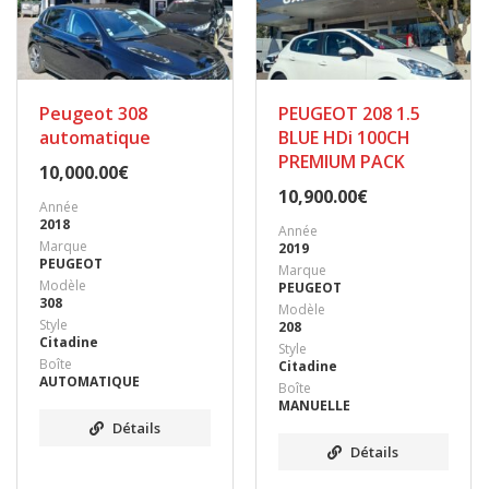
Peugeot 308
PEUGEOT 208 1.5
automatique
BLUE HDi 100CH
PREMIUM PACK
10,000.00
€
10,900.00
€
Année
2018
Année
Marque
2019
PEUGEOT
Marque
Modèle
PEUGEOT
308
Modèle
Style
208
Citadine
Style
Boîte
Citadine
AUTOMATIQUE
Boîte
MANUELLE
Détails
Détails