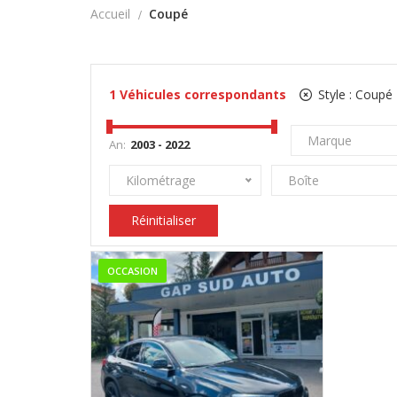
Accueil
Coupé
1
Véhicules correspondants
Style :
Coupé
Marque
An:
Kilométrage
Boîte
Réinitialiser
OCCASION