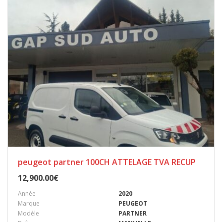
peugeot partner 100CH ATTELAGE TVA RECUP
12,900.00
€
Année
2020
Marque
PEUGEOT
Modèle
PARTNER