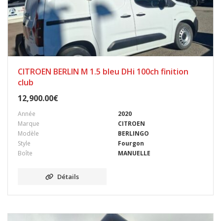
CITROEN BERLIN M 1.5 bleu DHi 100ch finition
club
12,900.00
€
Année
2020
Marque
CITROEN
Modèle
BERLINGO
Style
Fourgon
Boîte
MANUELLE
Détails