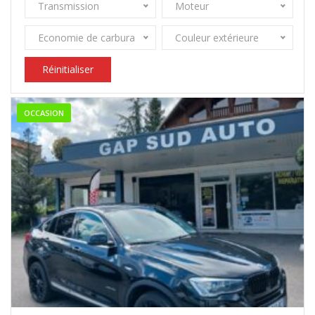
Transmission
Moteur
Economie de carburant
Couleur extérieure
Réinitialiser
OCCASION