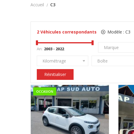
Accueil
C3
2
Véhicules correspondants
Modèle :
C3
Marque
An:
Kilométrage
Boîte
Réinitialiser
OCCASION