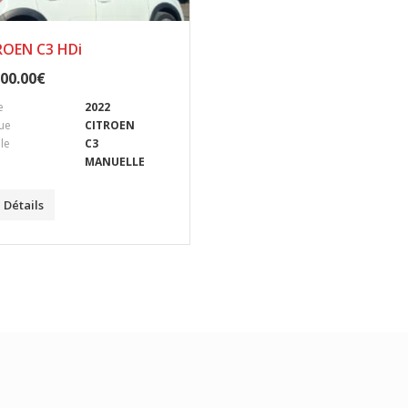
ROEN C3 HDi
00.00
€
e
2022
ue
CITROEN
le
C3
MANUELLE
Détails