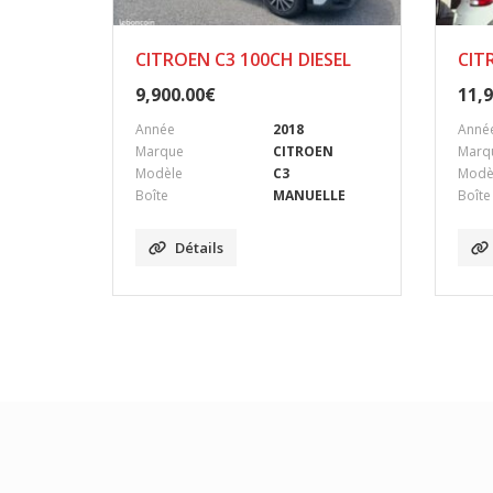
CITROEN C3 100CH DIESEL
CIT
9,900.00
€
11,9
Année
2018
Anné
Marque
CITROEN
Marq
Modèle
C3
Modè
Boîte
MANUELLE
Boîte
Détails