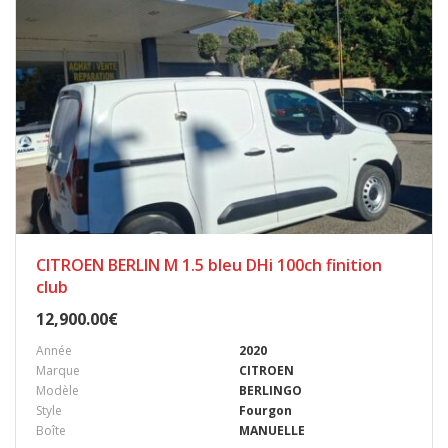
CITROEN BERLIN M 1.5 bleu DHi 100ch finition
club
12,900.00
€
Année
2020
Marque
CITROEN
Modèle
BERLINGO
Style
Fourgon
Boîte
MANUELLE